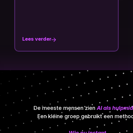
Lees verder
De meeste mensen zien
AI als hulpmi
Een kleine groep gebruikt een metho
Wie nu instapt
,