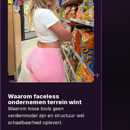
Van AI-tools naar AI-
D
systemen
“
w
Waarom losse tools geen
AI
verdienmodel zijn en structuur wél
ze
schaalbaarheid oplevert.
en