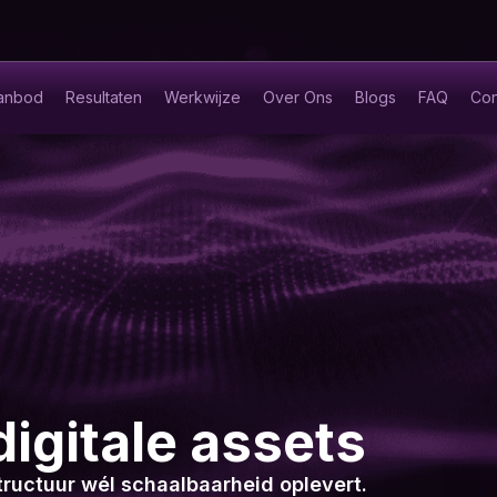
anbod
Resultaten
Werkwijze
Over Ons
Blogs
FAQ
Con
digitale assets
ructuur wél schaalbaarheid oplevert.