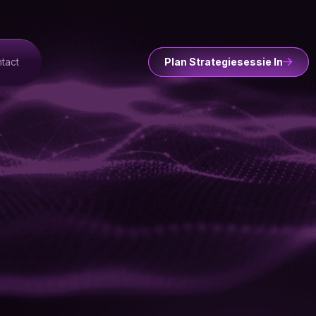
tact
Plan Strategiesessie In