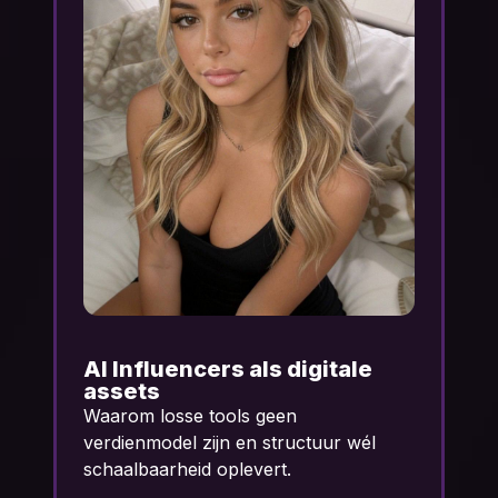
Waarom faceless
ondernemen terrein wint
Waarom losse tools geen
verdienmodel zijn en structuur wél
schaalbaarheid oplevert.