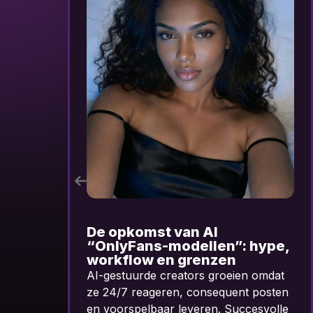
AI Influencers als digitale
e,
assets
Waarom losse tools geen
t
verdienmodel zijn en structuur wél
en
schaalbaarheid oplevert.
le