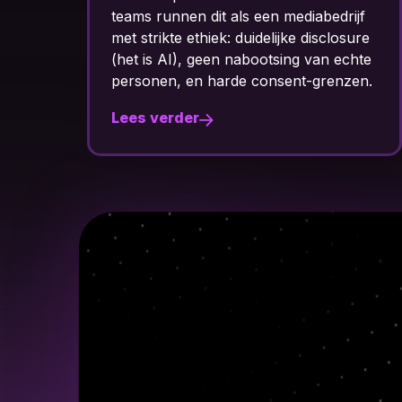
jf
re
te
n.
Lees verder