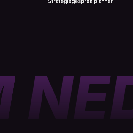
Strategiegesprek plannen
M N