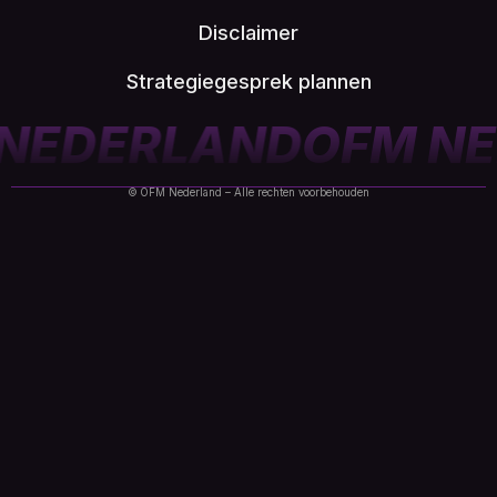
Disclaimer
Strategiegesprek plannen
D
OFM NEDERLAND
O
© OFM Nederland – Alle rechten voorbehouden