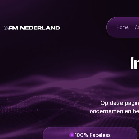
Home
A
I
Op deze pagin
ondernemen en het
less
Geheel Online