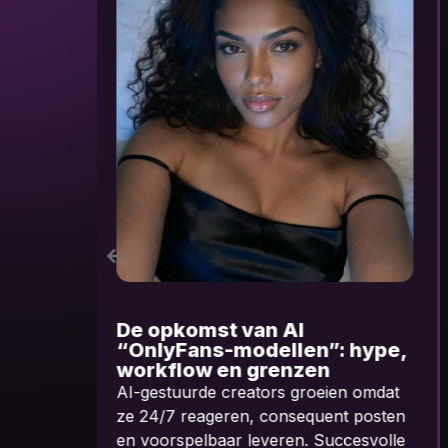
AI Influencers als digitale
e,
assets
Waarom losse tools geen
t
verdienmodel zijn en structuur wél
en
schaalbaarheid oplevert.
le