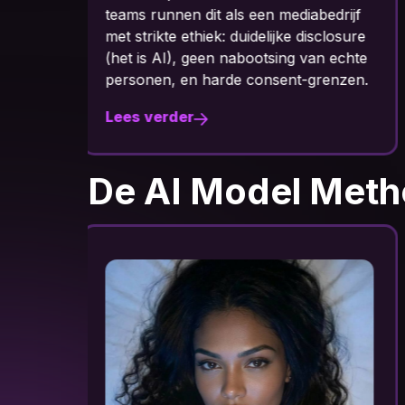
jf
re
te
n.
Lees verder
De AI Model Met