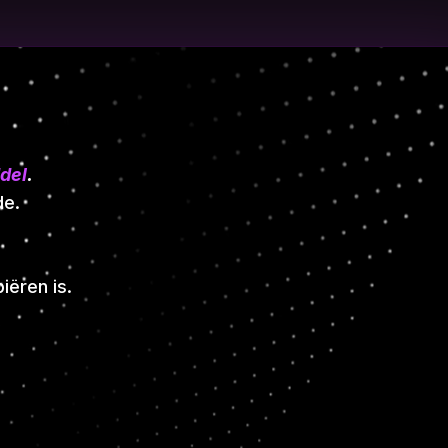
ddel
.
de.
iëren is.