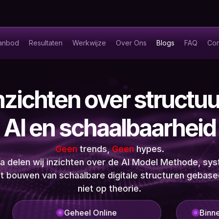
anbod
Resultaten
Werkwijze
Over Ons
Blogs
FAQ
Con
nzichten over structuu
AI en schaalbaarheid
Geen
trends,
Geen
hypes.
a delen wij inzichten over de AI Model Methode, s
 bouwen van schaalbare digitale structuren gebase
niet op theorie.
Binnen 24 uur live te lanceren
Dr