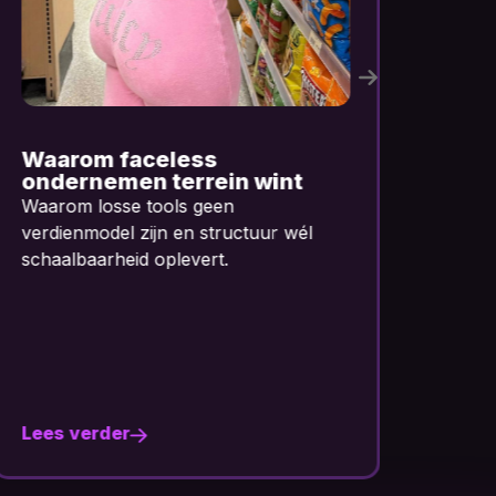
Van AI-tools naar AI-
D
systemen
“
w
Waarom losse tools geen
AI
verdienmodel zijn en structuur wél
ze
schaalbaarheid oplevert.
en
te
met
(h
pe
Lees verder
Le