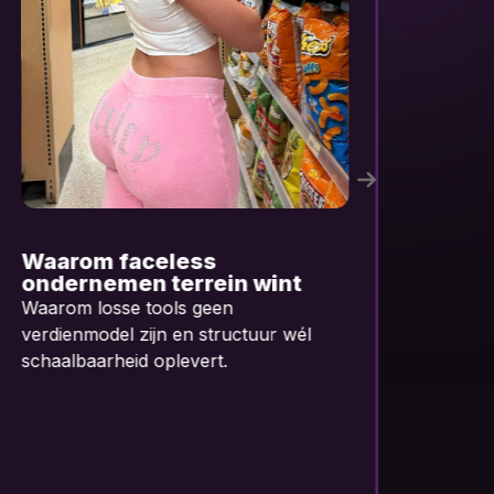
Van AI-tools naar AI-
D
systemen
“
w
Waarom losse tools geen
AI
verdienmodel zijn en structuur wél
ze
schaalbaarheid oplevert.
en
te
met
(h
pe