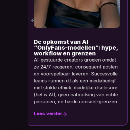
AI Influencers als digitale
e,
assets
Waarom losse tools geen
t
verdienmodel zijn en structuur wél
en
schaalbaarheid oplevert.
le
jf
re
te
n.
Lees verder