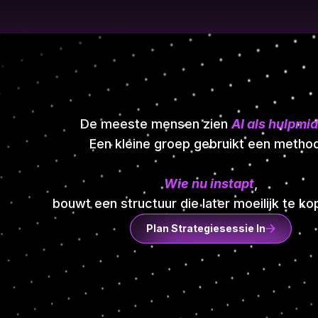
De meeste mensen zien
AI als hulpmi
Een kleine groep gebruikt een metho
Wie nu instapt
,
bouwt een structuur die later moeilijk te kop
Plan Strategiesessie In