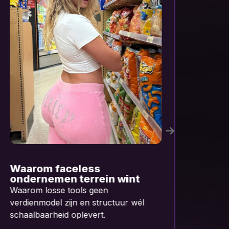
Van AI-tools naar AI-
D
systemen
“
w
Waarom losse tools geen
AI
verdienmodel zijn en structuur wél
ze
schaalbaarheid oplevert.
en