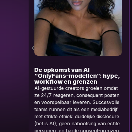
AI Influencers als digitale
e,
assets
Waarom losse tools geen
t
verdienmodel zijn en structuur wél
en
schaalbaarheid oplevert.
le
jf
re
te
n.