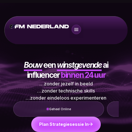
Bouw
een
winstgevende
ai
influencer
binnen 24 uur
…zonder jezelf in beeld
…zonder technische skills
…zonder eindeloos experimenteren
Geheel Online
Plan Strategiesessie In